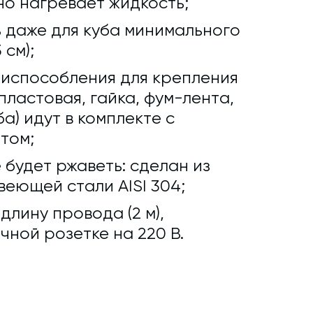
о нагревает жидкость;
 даже для куба минимального
 см);
риспособления для крепления
ластовая, гайка, фум-лента,
а) идут в комплекте с
том;
 будет ржаветь: сделан из
еющей стали AISI 304;
лину провода (2 м),
чной розетке на 220 В.