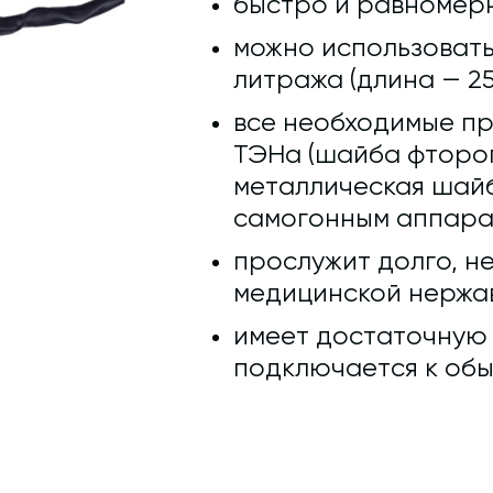
быстро и равномерн
можно использовать
литража (длина — 25
все необходимые п
ТЭНа (шайба фтороп
металлическая шайб
самогонным аппара
прослужит долго, не
медицинской нержав
имеет достаточную д
подключается к обы