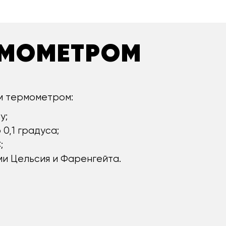
РМОМЕТРОМ
м термометром:
у;
0,1 градуса;
;
и Цельсия и Фаренгейта.